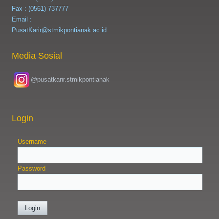
Fax : (0561) 737777
Email :
PusatKarir@stmikpontianak.ac.id
Media Sosial
@pusatkarir.stmikpontianak
Login
Username
Password