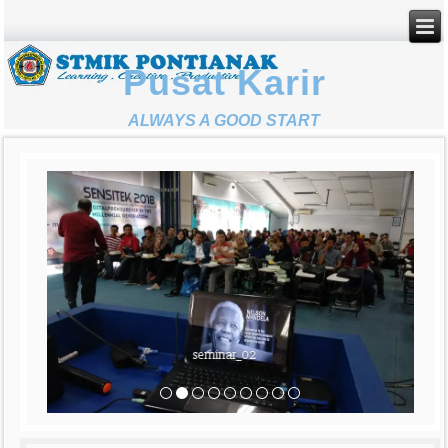
Pusat Karir
ALWAYS A GOOD START
seminar_02