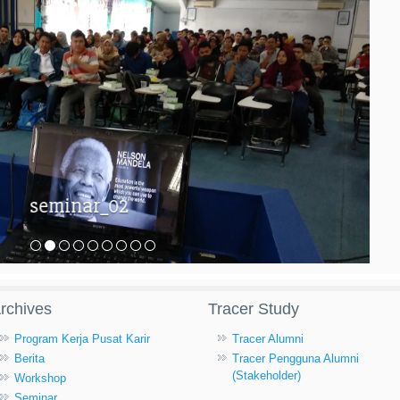
seminar_02
rchives
Tracer Study
Program Kerja Pusat Karir
Tracer Alumni
Berita
Tracer Pengguna Alumni
(Stakeholder)
Workshop
Seminar