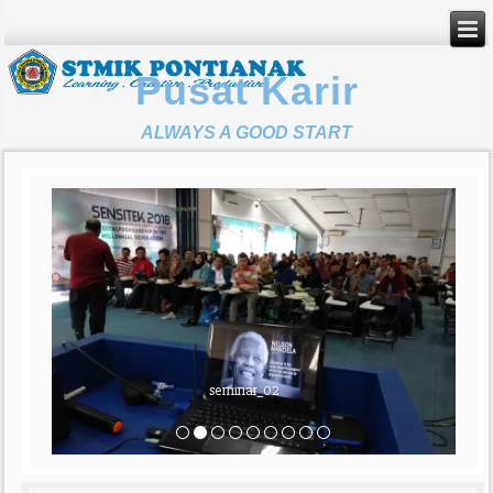
Pusat Karir
ALWAYS A GOOD START
seminar_02