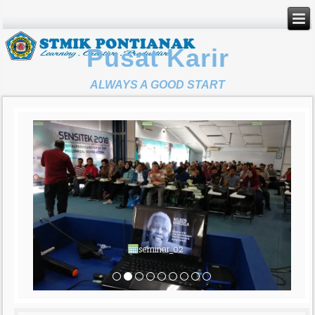
Pusat Karir
ALWAYS A GOOD START
seminar_02