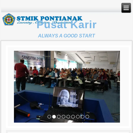
Pusat Karir
ALWAYS A GOOD START
seminar_02