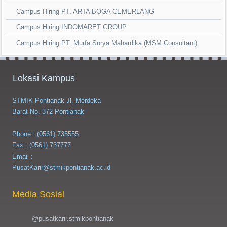
Campus Hiring PT. ARTA BOGA CEMERLANG
Campus Hiring INDOMARET GROUP
Campus Hiring PT. Murfa Surya Mahardika (MSM Consultant)
Lokasi Kampus
STMIK Pontianak Jl. Merdeka
Barat No. 372 Pontianak
Phone : (0561) 735555
Fax : (0561) 737777
Email :
PusatKarir@stmikpontianak.ac.id
Media Sosial
@pusatkarir.stmikpontianak