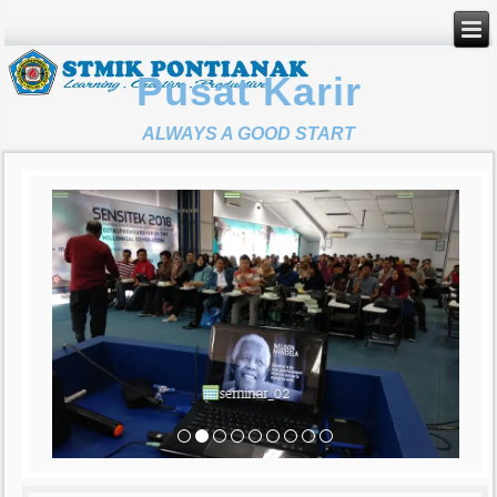
Pusat Karir
ALWAYS A GOOD START
seminar_02